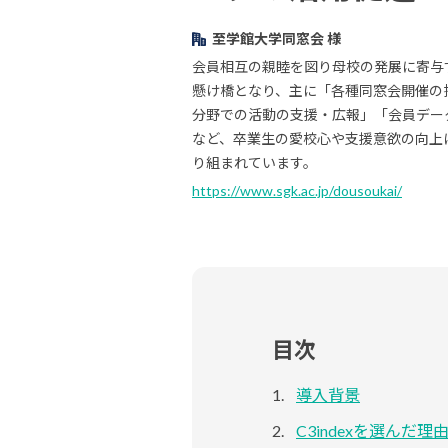
至学館大学同窓会 様
会員相互の親睦を図り母校の発展に寄与
懸け橋となり、主に「各種同窓会開催の
分野での活動の支援・広報」「会員データ
など、卒業生の愛校心や支援意欲の向上
り組まれています。
https://www.sgk.ac.jp/dousoukai/
目次
導入背景
C3indexを選んだ理