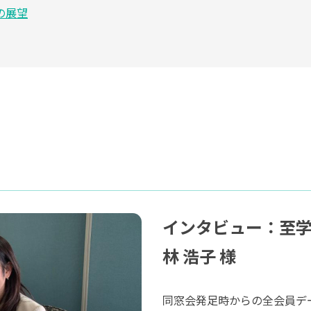
の展望
インタビュー：至
林 浩子 様
同窓会発足時からの全会員デー